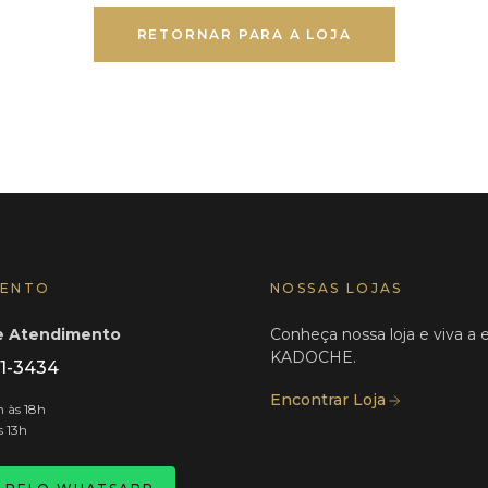
RETORNAR PARA A LOJA
MENTO
NOSSAS LOJAS
de Atendimento
Conheça nossa loja e viva a 
KADOCHE.
91-3434
Encontrar Loja
h às 18h
s 13h