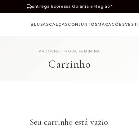
Entrega Expressa Goiânia e Região*
BLUSAS
CALÇAS
CONJUNTOS
MACACÕES
VEST
KADOCHE | MODA FEMININA
Carrinho
Seu carrinho está vazio.