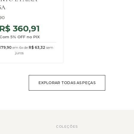
SA
90
R$
360,91
Com 5% OFF no PIX
79,90
em 6x de
R$
63,32
sem
juros
EXPLORAR TODAS AS PEÇAS
COLEÇÕES