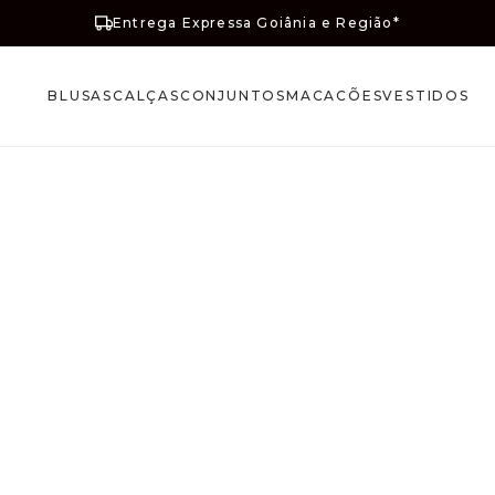
Entrega Expressa Goiânia e Região*
BLUSAS
CALÇAS
CONJUNTOS
MACACÕES
VESTIDOS