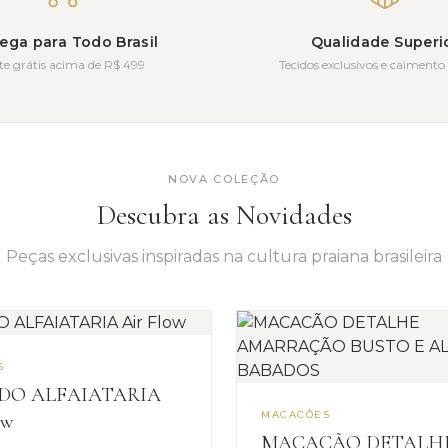
ega para Todo Brasil
Qualidade Superi
te grátis acima de R$ 499
Tecidos exclusivos e caimento 
NOVA COLEÇÃO
Descubra as Novidades
Peças exclusivas inspiradas na cultura praiana brasileira
S
IDO ALFAIATARIA
MACACÕES
ow
MACACÃO DETALH