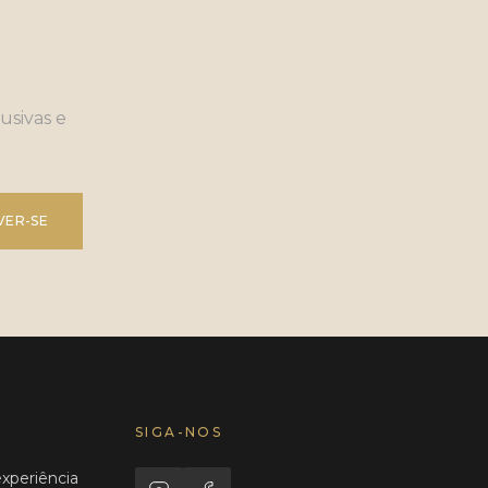
usivas e
VER-SE
SIGA-NOS
experiência