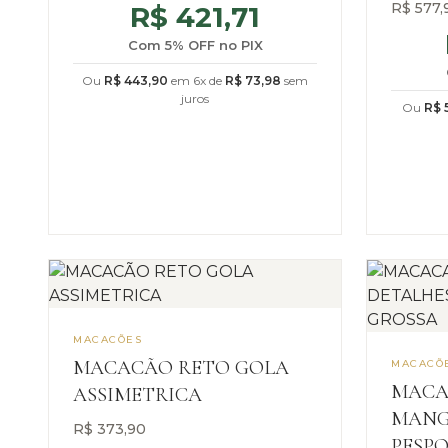
R$
577,
R$
421,71
Com 5% OFF no PIX
Ou
R$
443,90
em 6x de
R$
73,98
sem
juros
Ou
R$
5
MACACÕES
MACACÃO RETO GOLA
MACACÕ
MACA
ASSIMETRICA
MANG
R$
373,90
PESPO