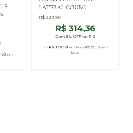
O E
LATERAL COURO
S
R$
330,90
R$
314,36
1
Com 5% OFF no PIX
X
Ou
R$
330,90
em 6x de
R$
55,15
sem
juros
,32
sem