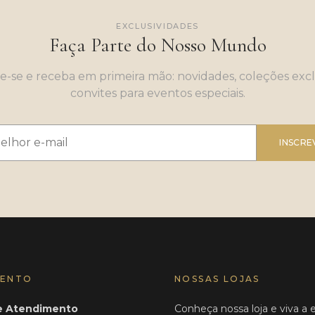
EXCLUSIVIDADES
Faça Parte do Nosso Mundo
e-se e receba em primeira mão: novidades, coleções excl
convites para eventos especiais.
INSCRE
MENTO
NOSSAS LOJAS
de Atendimento
Conheça nossa loja e viva a 