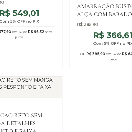
90
AMARRAÇÃO BUST
R$
549,01
ALÇA COM BABADO
Com 5% OFF no PIX
R$
385,90
77,90
em 6x de
R$
96,32
sem
R$
366,6
juros
Com 5% OFF no PI
Ou
R$
385,90
em 6x de
R$
64
juros
ES
CAO RETO SEM
A DETALHES
NTO E FAIXA