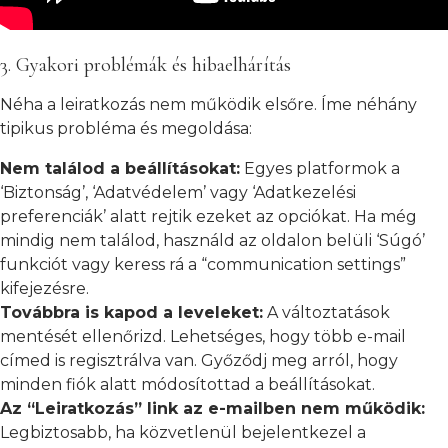
3. Gyakori problémák és hibaelhárítás
Néha a leiratkozás nem működik elsőre. Íme néhány
tipikus probléma és megoldása:
Nem találod a beállításokat:
Egyes platformok a
‘Biztonság’, ‘Adatvédelem’ vagy ‘Adatkezelési
preferenciák’ alatt rejtik ezeket az opciókat. Ha még
mindig nem találod, használd az oldalon belüli ‘Súgó’
funkciót vagy keress rá a “communication settings”
kifejezésre.
Továbbra is kapod a leveleket:
A változtatások
mentését ellenőrizd. Lehetséges, hogy több e-mail
címed is regisztrálva van. Győződj meg arról, hogy
minden fiók alatt módosítottad a beállításokat.
Az “Leiratkozás” link az e-mailben nem működik:
Legbiztosabb, ha közvetlenül bejelentkezel a