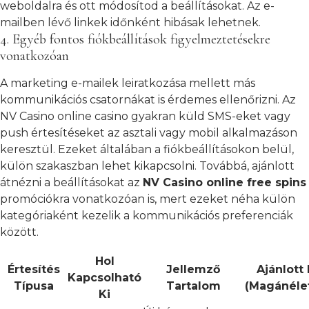
weboldalra és ott módosítod a beállításokat. Az e-
mailben lévő linkek időnként hibásak lehetnek.
4. Egyéb fontos fiókbeállítások figyelmeztetésekre
vonatkozóan
A marketing e-mailek leiratkozása mellett más
kommunikációs csatornákat is érdemes ellenőrizni. Az
NV Casino online casino gyakran küld SMS-eket vagy
push értesítéseket az asztali vagy mobil alkalmazáson
keresztül. Ezeket általában a fiókbeállításokon belül,
külön szakaszban lehet kikapcsolni. Továbbá, ajánlott
átnézni a beállításokat az
NV Casino online free spins
promóciókra vonatkozóan is, mert ezeket néha külön
kategóriaként kezelik a kommunikációs preferenciák
között.
Hol
Értesítés
Jellemző
Ajánlott 
Kapcsolható
Típusa
Tartalom
(Magánéle
Ki