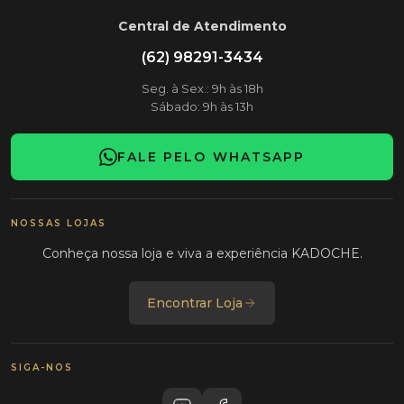
Central de Atendimento
(62) 98291-3434
Seg. à Sex.: 9h às 18h
Sábado: 9h às 13h
FALE PELO WHATSAPP
NOSSAS LOJAS
Conheça nossa loja e viva a experiência KADOCHE.
Encontrar Loja
SIGA-NOS