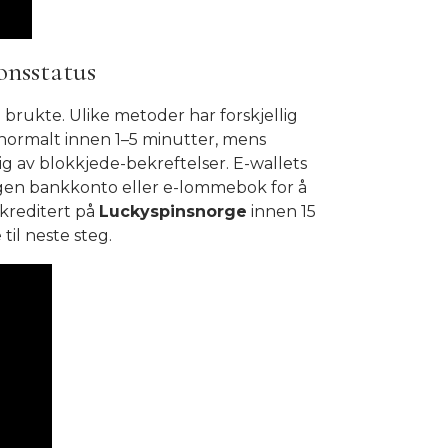
onsstatus
 brukte. Ulike metoder har forskjellig
 normalt innen 1–5 minutter, mens
g av blokkjede-bekreftelser. E-wallets
 egen bankkonto eller e-lommebok for å
 kreditert på
Luckyspinsnorge
innen 15
til neste steg.