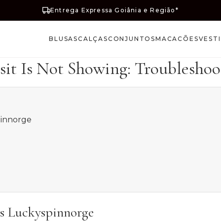
Entrega Expressa Goiânia e Região*
BLUSAS
CALÇAS
CONJUNTOS
MACACÕES
VEST
t Is Not Showing: Troubleshoo
pinnorge
os Luckyspinnorge