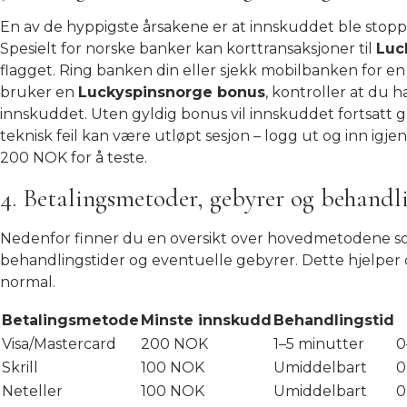
En av de hyppigste årsakene er at innskuddet ble stopp
Spesielt for norske banker kan korttransaksjoner til
Luc
flagget. Ring banken din eller sjekk mobilbanken for e
bruker en
Luckyspinsnorge bonus
, kontroller at du h
innskuddet. Uten gyldig bonus vil innskuddet fortsatt 
teknisk feil kan være utløpt sesjon – logg ut og inn ig
200 NOK for å teste.
4. Betalingsmetoder, gebyrer og behandl
Nedenfor finner du en oversikt over hovedmetodene som
behandlingstider og eventuelle gebyrer. Dette hjelper 
normal.
Betalingsmetode
Minste innskudd
Behandlingstid
Visa/Mastercard
200 NOK
1–5 minutter
0
Skrill
100 NOK
Umiddelbart
0
Neteller
100 NOK
Umiddelbart
0