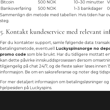
Bitcoin
500 NOK
10–30 minutter
V
Bankoverføring
500 NOK
1–3 bankdager
0
Sammenlign din metode med tabellen. Hvis tiden har ove
steg.
5. Kontakt kundeservice med relevant in
Før du kontakter support, samle følgende data: transaks
betalingsmetode, eventuell
Luckyspinsnorge no depo
promo code
som ble brukt. Har du tidligere mottatt e
kan dette påvirke innskuddsprosessen dersom omsetning
tilgjengelig på chat 24/7, og de fleste saker løses innen
informasjon. Be om en saksreferanse og noter deg tidsp
For mer detaljert informasjon om betalingsløsninger og f
hjelpesiden på
Luckyspins
.