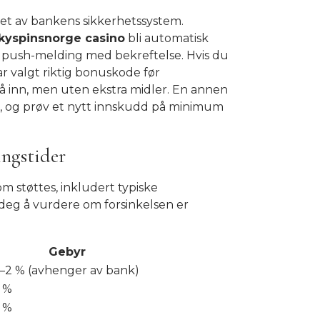
et av bankens sikkerhetssystem.
kyspinsnorge casino
bli automatisk
n push-melding med bekreftelse. Hvis du
ar valgt riktig bonuskode før
gå inn, men uten ekstra midler. En annen
jen, og prøv et nytt innskudd på minimum
ingstider
 støttes, inkludert typiske
deg å vurdere om forsinkelsen er
Gebyr
–2 % (avhenger av bank)
 %
 %