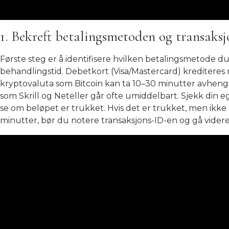
1. Bekreft betalingsmetoden og transaksj
Første steg er å identifisere hvilken betalingsmetode du
behandlingstid. Debetkort (Visa/Mastercard) krediteres
kryptovaluta som Bitcoin kan ta 10–30 minutter avhengi
som Skrill og Neteller går ofte umiddelbart. Sjekk din
se om beløpet er trukket. Hvis det er trukket, men ikke
minutter, bør du notere transaksjons-ID-en og gå videre 