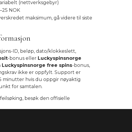
ariabelt (nettverksgebyr)
–25 NOK
rskredet maksimum, gå videre til siste
formasjon
jons-ID, beløp, dato/klokkeslett,
sit
-bonus eller
Luckyspinsnorge
n
Luckyspinsnorge free spins
-bonus,
skrav ikke er oppfylt. Support er
 15 minutter hvis du oppgir nøyaktig
unkt for samtalen.
eilsøking, besøk den offisielle