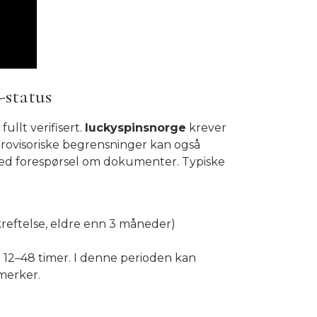
-status
llt verifisert.
luckyspinsnorge
krever
rovisoriske begrensninger kan også
med forespørsel om dokumenter. Typiske
reftelse, eldre enn 3 måneder)
 12–48 timer. I denne perioden kan
smerker.