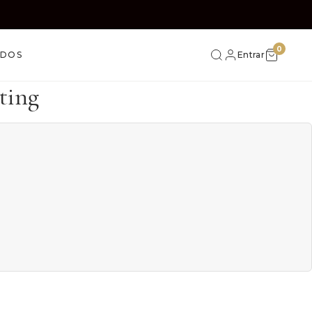
0
IDOS
Entrar
ting